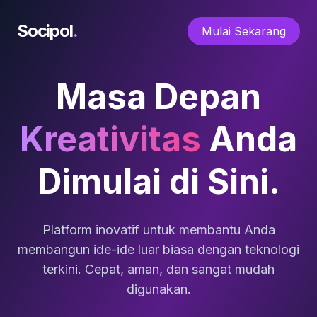
Socipol
.
Mulai Sekarang
Masa Depan
Kreativitas
Anda
Dimulai di Sini.
Platform inovatif untuk membantu Anda
membangun ide-ide luar biasa dengan teknologi
terkini. Cepat, aman, dan sangat mudah
digunakan.